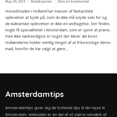
May 29, 2013
Redaksjonen
Skriv en kommentar
Hovedstaden i Holland har masser af fantastiske
oplevelser at byde på, som du ikke må snyde selv for og
de kulinariske oplevelser er ikke en undtagelse. Der findes
nogle få specialiteter i Amsterdam, som er sjove at prøve,
men ikke nødvendigvis er noget der bliver din livret.
Hollænderne holder nemlig meget af at friturestege deres
mad, hvorfor de har valgt at gøre...
Amsterdamtips
Amsterdamtips giver dig de hotteste tips til din rejse til
Amsterdam. Websiden er en del af et større netværk af