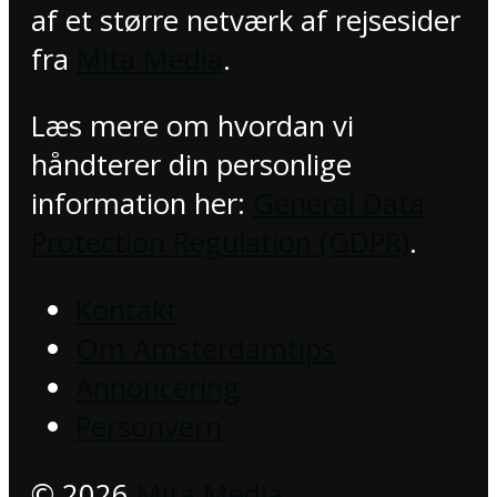
af et større netværk af rejsesider
fra
Mita Media
.
Læs mere om hvordan vi
håndterer din personlige
information her:
General Data
Protection Regulation (GDPR)
.
Kontakt
Om Amsterdamtips
Annoncering
Personvern
© 2026
Mita Media