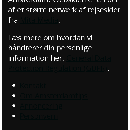
af et større netværk af rejsesider
fra
Mita Media
.
Læs mere om hvordan vi
håndterer din personlige
information her:
General Data
Protection Regulation (GDPR)
.
Kontakt
Om Amsterdamtips
Annoncering
Personvern