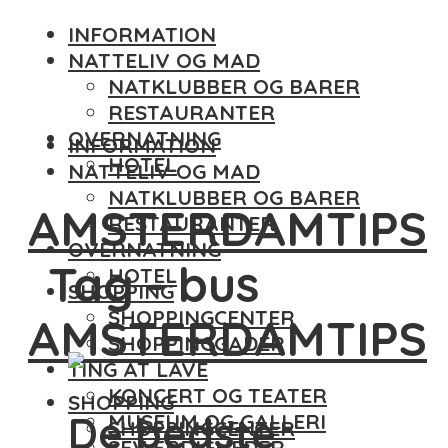
INFORMATION
NATTELIV OG MAD
NATKLUBBER OG BARER
RESTAURANTER
OVERNATNING
INFORMATION
HOTEL
NATTELIV OG MAD
NATKLUBBER OG BARER
AMSTERDAMTIPS
RESTAURANTER
OVERNATNING
Tag - bus
HOTEL
SHOPPING
SHOPPINGCENTER
AMSTERDAMTIPS
SHOPPINGGADER
TING AT LAVE
KONCERT OG TEATER
SHOPPING
De bedste
MUSEUM OG GALLERI
SHOPPINGCENTER
SEVÆRDIGHEDER