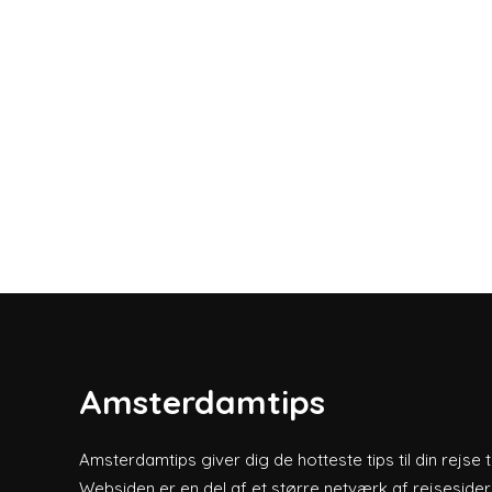
Amsterdamtips
Amsterdamtips giver dig de hotteste tips til din rejse 
Websiden er en del af et større netværk af rejsesider