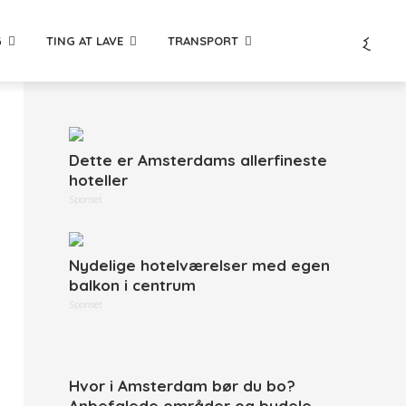
G
TING AT LAVE
TRANSPORT
Dette er Amsterdams allerfineste
hoteller
Sponset
Nydelige hotelværelser med egen
balkon i centrum
Sponset
Hvor i Amsterdam bør du bo?
Anbefalede områder og bydele