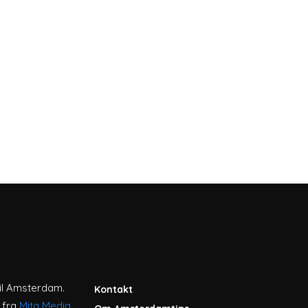
til Amsterdam.
Kontakt
 fra
Mita Media
.