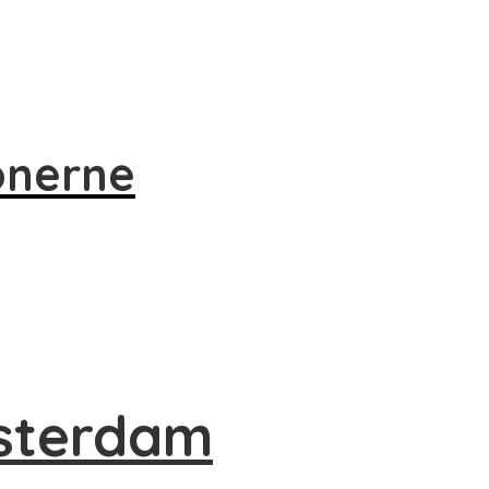
onerne
msterdam