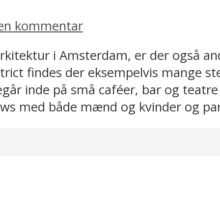
 en kommentar
arkitektur i Amsterdam, er der også an
rict findes der eksempelvis mange sted
går inde på små caféer, bar og teatre
ows med både mænd og kvinder og par.