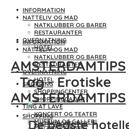
INFORMATION
NATTELIV OG MAD
NATKLUBBER OG BARER
RESTAURANTER
OVERNATNING
INFORMATION
HOTEL
NATTELIV OG MAD
NATKLUBBER OG BARER
AMSTERDAMTIPS
RESTAURANTER
OVERNATNING
Tag - Erotiske
HOTEL
SHOPPING
SHOPPINGCENTER
AMSTERDAMTIPS
SHOPPINGGADER
TING AT LAVE
KONCERT OG TEATER
SHOPPING
De bedste hotelle
MUSEUM OG GALLERI
SHOPPINGCENTER
SEVÆRDIGHEDER