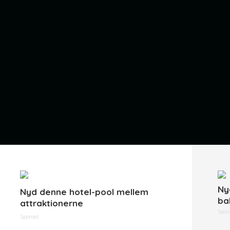
Ny
Nyd denne hotel-pool mellem
ba
attraktionerne
Spon
Sponset