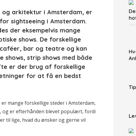
De
t og arkitektur i Amsterdam, er
ho
for sightseeing i Amsterdam.
Spon
ndes der eksempelvis mange
otiske shows. De forskellige
caféer, bar og teatre og kan
Hv
e shows, strip shows med både
An
e er der brug af forskellige
tninger for at få en bedst
Ti
 er mange forskellige steder i Amsterdam,
, og er efterhånden blevet populært, fordi
Le
 til lige, hvad du ønsker og gerne vil