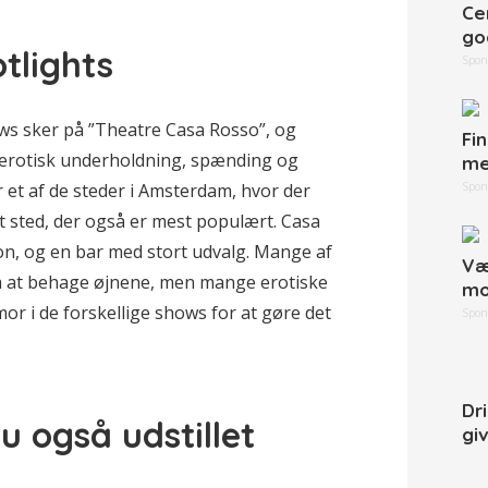
Ce
go
tlights
Spon
ws sker på ”Theatre Casa Rosso”, og
Fi
erotisk underholdning, spænding og
me
 et af de steder i Amsterdam, hvor der
Spon
et sted, der også er mest populært. Casa
on, og en bar med stort udvalg. Mange af
Væ
å at behage øjnene, men mange erotiske
mo
r i de forskellige shows for at gøre det
Spon
Dr
u også udstillet
gi