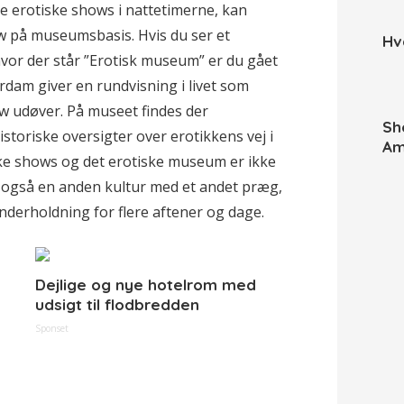
e erotiske shows i nattetimerne, kan
w på museumsbasis. Hvis du ser et
Hv
hvor der står ”Erotisk museum” er du gået
rdam giver en rundvisning i livet som
ow udøver. På museet findes der
Sh
istoriske oversigter over erotikkens vej i
Am
e shows og det erotiske museum er ikke
n også en anden kultur med et andet præg,
nderholdning for flere aftener og dage.
Dejlige og nye hotelrom med
udsigt til flodbredden
Sponset