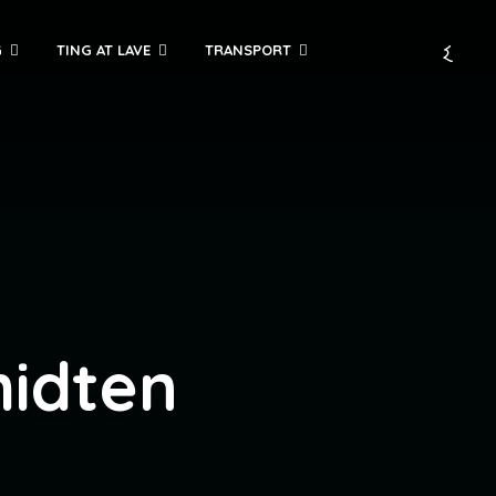
G
TING AT LAVE
TRANSPORT
midten