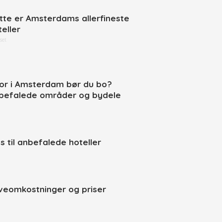
tte er Amsterdams allerfineste
teller
set
or i Amsterdam bør du bo?
befalede områder og bydele
ps til anbefalede hoteller
veomkostninger og priser