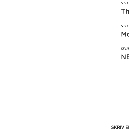
SEVÆ
Th
SEVÆ
Ma
SEVÆ
NE
SKRIV 