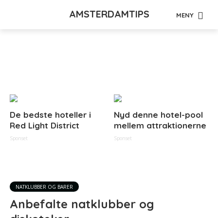
AMSTERDAMTIPS
MENY
Tag - Escape
De bedste hoteller i
Nyd denne hotel-pool
Red Light District
mellem attraktionerne
Sponset
Sponset
NATKLUBBER OG BARER
Anbefalte natklubber og