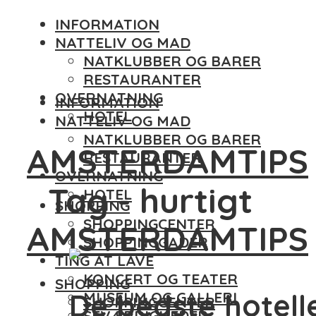
INFORMATION
NATTELIV OG MAD
NATKLUBBER OG BARER
RESTAURANTER
OVERNATNING
INFORMATION
HOTEL
NATTELIV OG MAD
NATKLUBBER OG BARER
AMSTERDAMTIPS
RESTAURANTER
OVERNATNING
Tag - hurtigt
HOTEL
SHOPPING
SHOPPINGCENTER
AMSTERDAMTIPS
SHOPPINGGADER
TING AT LAVE
KONCERT OG TEATER
SHOPPING
De bedste hotelle
MUSEUM OG GALLERI
SHOPPINGCENTER
SEVÆRDIGHEDER