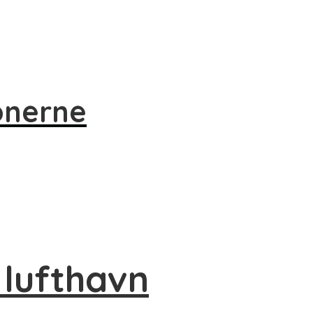
onerne
 lufthavn