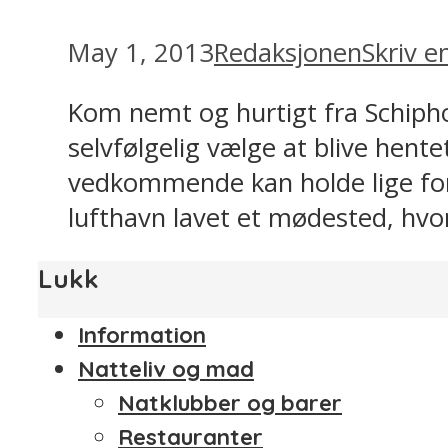
May 1, 2013
Redaksjonen
Skriv 
Kom nemt og hurtigt fra Schiph
selvfølgelig vælge at blive hent
vedkommende kan holde lige fora
lufthavn lavet et mødested, hv
Lukk
Information
Natteliv og mad
Natklubber og barer
Restauranter