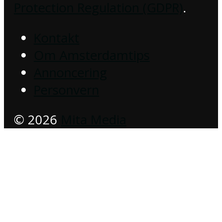
Protection Regulation (GDPR)
.
Kontakt
Om Amsterdamtips
Annoncering
Personvern
© 2026
Mita Media