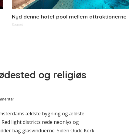
Nyd denne hotel-pool mellem attraktionerne
Sponset
dested og religiøs
mmentar
Amsterdams ældste bygning og ældste
l Red light districts røde neonlys og
sidder bag glasvinduerne. Siden Oude Kerk