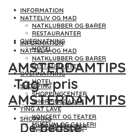
INFORMATION
NATTELIV OG MAD
NATKLUBBER OG BARER
RESTAURANTER
OVERNATNING
INFORMATION
HOTEL
NATTELIV OG MAD
NATKLUBBER OG BARER
AMSTERDAMTIPS
RESTAURANTER
OVERNATNING
Tag - pris
HOTEL
SHOPPING
SHOPPINGCENTER
AMSTERDAMTIPS
SHOPPINGGADER
TING AT LAVE
KONCERT OG TEATER
SHOPPING
De bedste
MUSEUM OG GALLERI
SHOPPINGCENTER
SEVÆRDIGHEDER