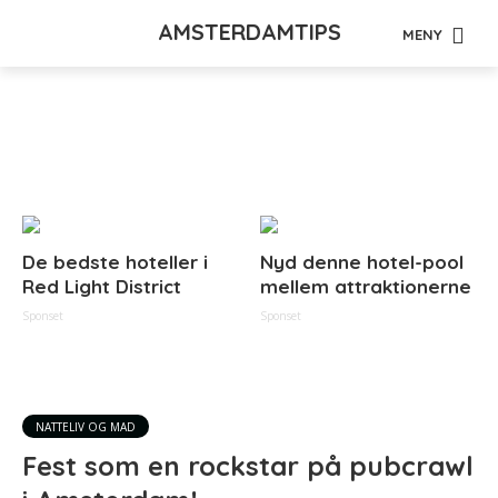
AMSTERDAMTIPS
MENY
Tag - pubcrawl
De bedste hoteller i
Nyd denne hotel-pool
Red Light District
mellem attraktionerne
Sponset
Sponset
NATTELIV OG MAD
Fest som en rockstar på pubcrawl