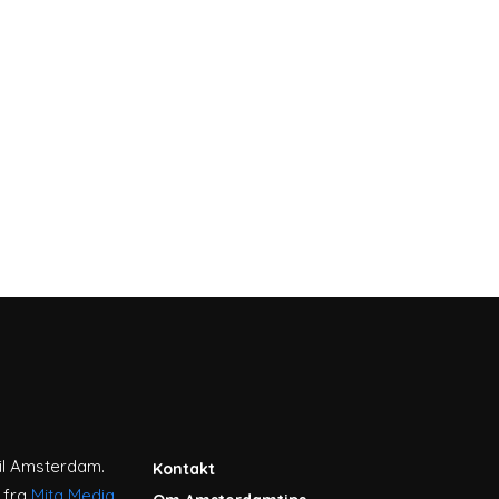
til Amsterdam.
Kontakt
 fra
Mita Media
.