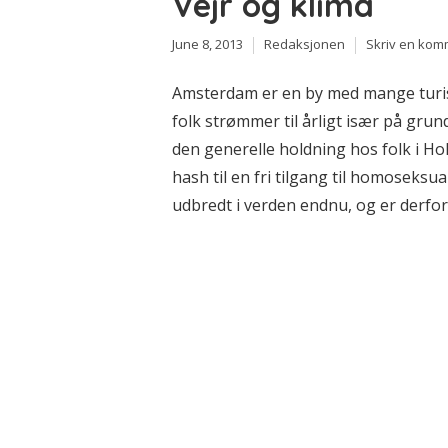
Vejr og klima
June 8, 2013
Redaksjonen
Skriv en kom
Amsterdam er en by med mange turist
folk strømmer til årligt især på grun
den generelle holdning hos folk i Ho
hash til en fri tilgang til homoseksual
udbredt i verden endnu, og er derfor e