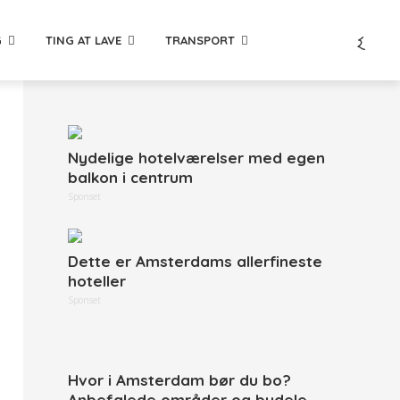
G
TING AT LAVE
TRANSPORT
Nydelige hotelværelser med egen
balkon i centrum
Sponset
Dette er Amsterdams allerfineste
hoteller
Sponset
Hvor i Amsterdam bør du bo?
Anbefalede områder og bydele