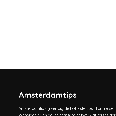
Amsterdamtips
Amsterdamtips giver dig de hotteste tips til din rejse 
Websiden er en del af et større netværk af rejsesider