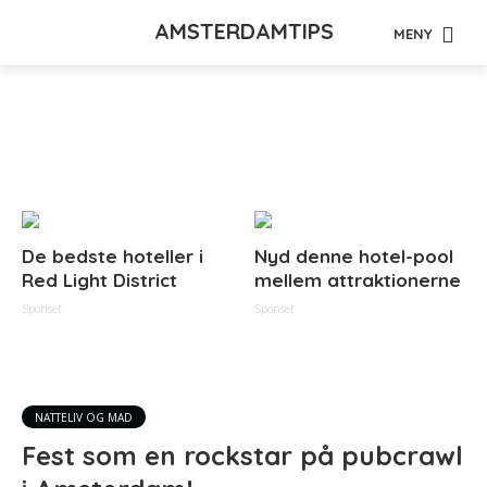
AMSTERDAMTIPS
MENY
Tag - sammenhold
De bedste hoteller i
Nyd denne hotel-pool
Red Light District
mellem attraktionerne
Sponset
Sponset
NATTELIV OG MAD
Fest som en rockstar på pubcrawl