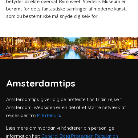
betyder direkte oversat Bymuseet. Stedelijk Museum er
berømt for dets fantastiske samlinger af moderne kunst,
som du bestemt ikke må snyde dig selv for...
Amsterdamtips
Amsterdamtips giver dig de hotteste tips til din rejse til
Amsterdam. Websiden er en del af et større netværk af
rejsesider fra
Mita Media
.
Læs mere om hvordan vi håndterer din personlige
information her:
General Data Protection Regulation