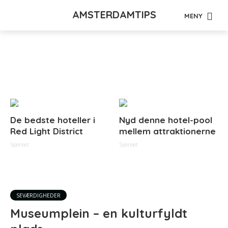
AMSTERDAMTIPS
MENY
Tag - udenfor
De bedste hoteller i
Nyd denne hotel-pool
Red Light District
mellem attraktionerne
Sponset
Sponset
SEVÆRDIGHEDER
Museumplein – en kulturfyldt