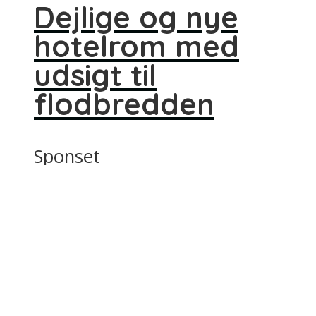
Dejlige og nye
hotelrom med
udsigt til
flodbredden
Sponset