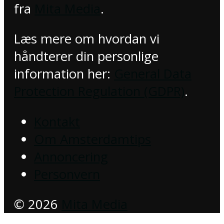
fra
Mita Media
.
Læs mere om hvordan vi
håndterer din personlige
information her:
General Data
Protection Regulation (GDPR)
.
Kontakt
Om Amsterdamtips
Annoncering
Personvern
© 2026
Mita Media