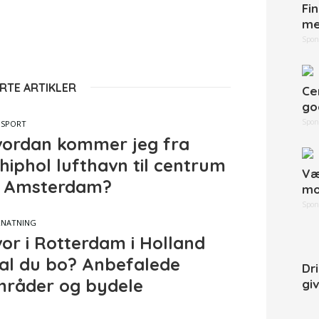
Fi
me
Spon
RTE ARTIKLER
Ce
go
Spon
NSPORT
ordan kommer jeg fra
hiphol lufthavn til centrum
Væ
 Amsterdam?
mo
Spon
RNATNING
or i Rotterdam i Holland
al du bo? Anbefalede
Dr
råder og bydele
gi