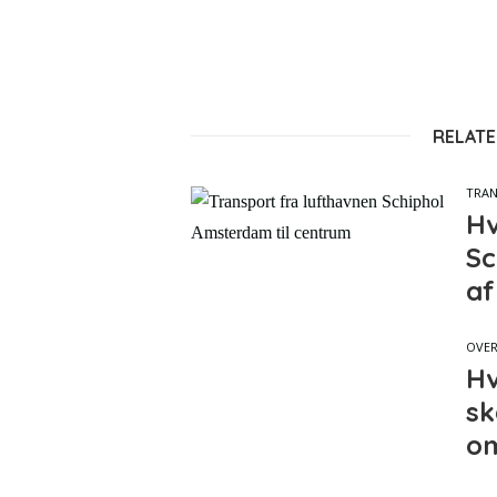
RELATE
TRA
Hv
Sc
af
OVE
Hv
sk
om