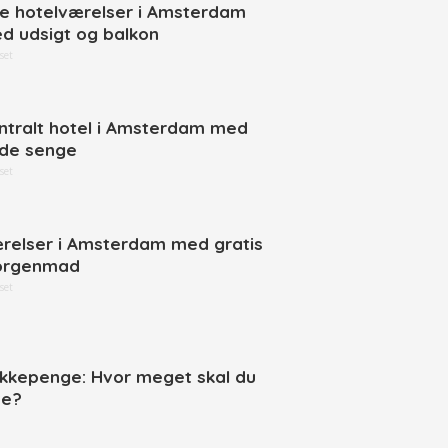
ne hotelværelser i Amsterdam
d udsigt og balkon
set
ntralt hotel i Amsterdam med
de senge
set
relser i Amsterdam med gratis
rgenmad
set
ikkepenge: Hvor meget skal du
ve?