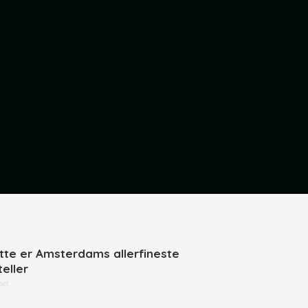
tte er Amsterdams allerfineste
teller
set