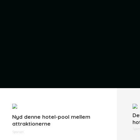
De
Nyd denne hotel-pool mellem
ho
attraktionerne
Spon
Sponset