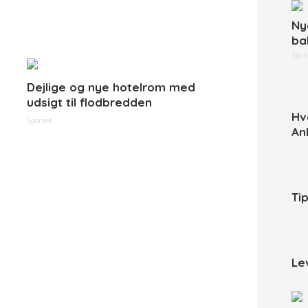
Ny
ba
Spon
Dejlige og nye hotelrom med
udsigt til flodbredden
Hv
Sponset
An
Ti
Le