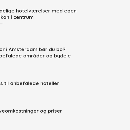
delige hotelværelser med egen
lkon i centrum
set
or i Amsterdam bør du bo?
befalede områder og bydele
ps til anbefalede hoteller
veomkostninger og priser