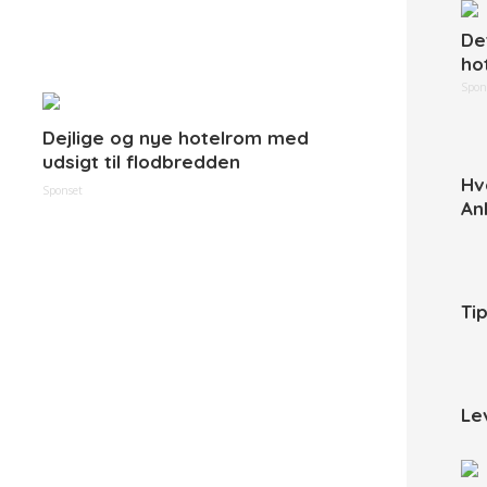
De
ho
Spon
Dejlige og nye hotelrom med
udsigt til flodbredden
Hv
Sponset
An
Ti
Le