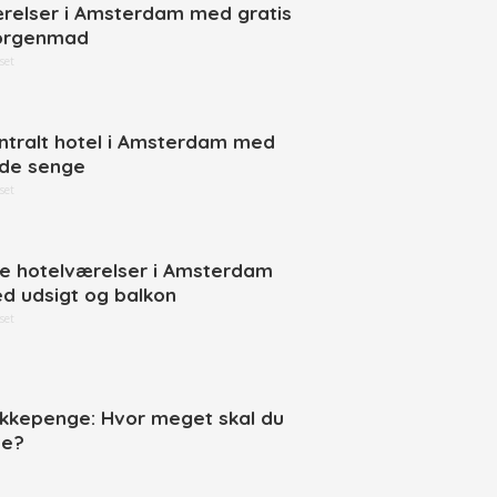
relser i Amsterdam med gratis
rgenmad
set
ntralt hotel i Amsterdam med
de senge
set
ne hotelværelser i Amsterdam
d udsigt og balkon
set
ikkepenge: Hvor meget skal du
ve?