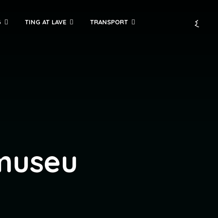
G
TING AT LAVE
TRANSPORT
museu