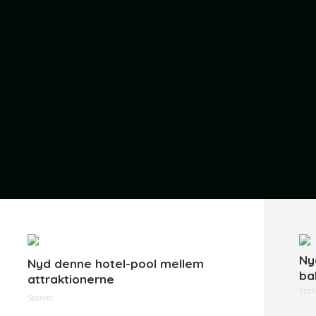
Ny
Nyd denne hotel-pool mellem
ba
attraktionerne
Spon
Sponset