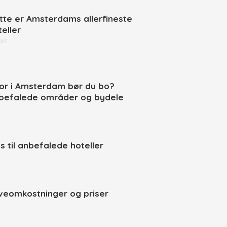
tte er Amsterdams allerfineste
teller
set
or i Amsterdam bør du bo?
befalede områder og bydele
ps til anbefalede hoteller
veomkostninger og priser