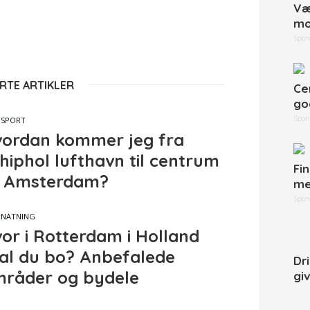
Væ
mo
Spon
RTE ARTIKLER
Ce
go
Spon
NSPORT
ordan kommer jeg fra
hiphol lufthavn til centrum
Fi
 Amsterdam?
me
Spon
RNATNING
or i Rotterdam i Holland
al du bo? Anbefalede
Dr
råder og bydele
gi