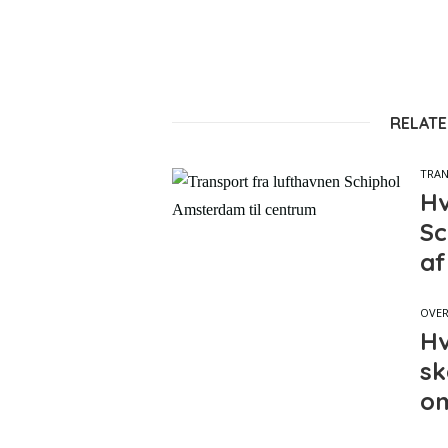
RELATE
TRA
Hv
Sc
af
OVE
Hv
sk
om