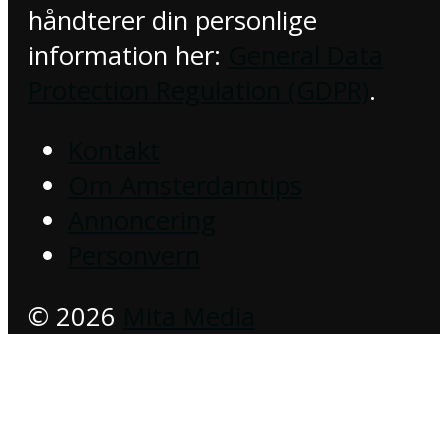
håndterer din personlige
information her:
General Data
Protection Regulation (GDPR)
.
Kontakt
Om Amsterdamtips
Annoncering
Personvern
© 2026
Mita Media