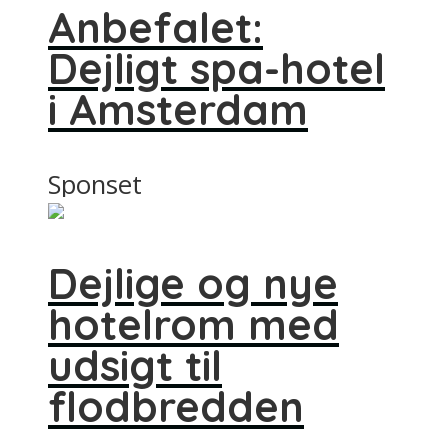
Anbefalet:
Dejligt spa-hotel
i Amsterdam
Sponset
Dejlige og nye
hotelrom med
udsigt til
flodbredden